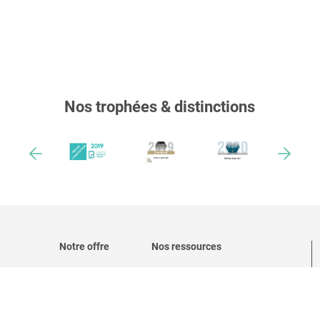
Nos trophées & distinctions
Notre offre
Nos ressources
 ?
Logiciel RGPD
Le RGPD
Nos tarifs
Le DPO