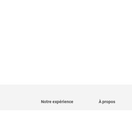
Notre expérience
À propos
Qui sommes-nous
Plus de 1 500
clients
Espace Presse