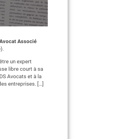
 Avocat Associé
).
’être un expert
sse libre
court à sa
z DS
Avocats et à la
des entreprises. […]