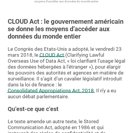
moyens d’accéder aux données du monde entier
Demande de démo
CLOUD Act : le gouvernement américain
se donne les moyens d’accéder aux
données du monde entier
Le Congrès des Etats-Unis a adopté, le vendredi 23
mars 2018, le
CLOUD Act
(Clarifying Lawful
Overseas Use of Data Act, « loi clarifiant l’usage légal
des données hébergées à l’étranger »), pour élargir
les pouvoirs des autorités et agences en matière de
surveillance. Il s’agit d’un cavalier législatif introduit
dans la loi de finance : le
Consolidated Appropiations Act, 2018
. Il n’y a eu
aucun débat parlementaire.
Qu’est-ce que c’est
Le texte amende un autre texte, le Stored
Communication Act, adopté en 1986 et qui