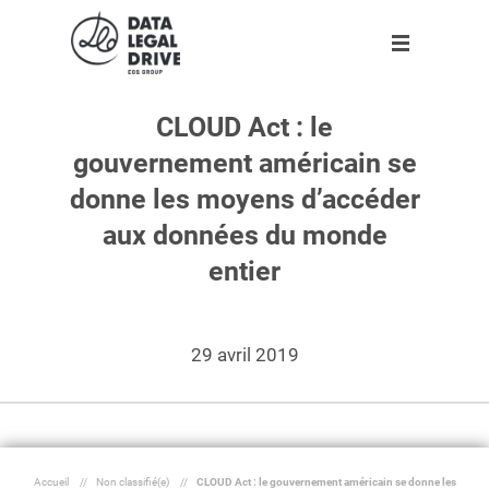
CLOUD Act : le
Logiciels
Logiciels
Clients
Partenaires
Ressources
Entreprise
gouvernement américain se
Clients
RGPD
Nos 10 000 clients
Devenir partenaire
Agenda
A propos
Gratuit
Gratuit
donne les moyens d’accéder
Partenaires
Sapin II
Ils témoignent
Trouver un partenaire
Infographies
Notre équipe
aux données du monde
Nouveau
entier
Ressources
Tarifs adaptés à votre entreprise
Livres blancs
Rejoignez-nous !
Blog
Espace presse
29 avril 2019
Entreprise
Dossier
Outils
Fr
Accueil
//
Non classifié(e)
//
CLOUD Act : le gouvernement américain se donne les