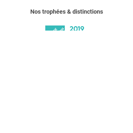
Nos trophées & distinctions
Un outil adapté à votre structure
Demander une démo
Des experts en RGPD