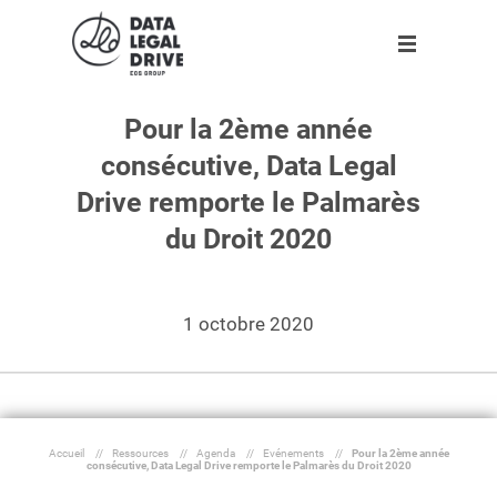
Pour la 2ème année
Logiciels
Logiciels
Clients
Partenaires
Ressources
Entreprise
consécutive, Data Legal
Clients
RGPD
Nos 10 000 clients
Devenir partenaire
Agenda
A propos
Gratuit
Gratuit
Drive remporte le Palmarès
Partenaires
Sapin II
Ils témoignent
Trouver un partenaire
Infographies
Notre équipe
du Droit 2020
Nouveau
Ressources
Tarifs adaptés à votre entreprise
Livres blancs
Rejoignez-nous !
Blog
1 octobre 2020
Espace presse
Entreprise
Dossier
Outils
Fr
Accueil
//
Ressources
//
Agenda
//
Evénements
//
Pour la 2ème année
consécutive, Data Legal Drive remporte le Palmarès du Droit 2020