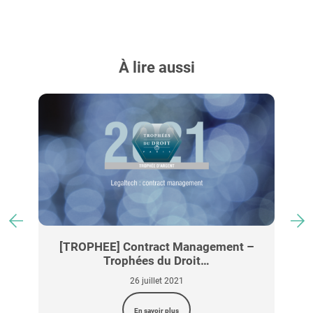
À lire aussi
la
[TROPHEE] Contract Management –
[
Trophées du Droit…
26 juillet 2021
En savoir plus