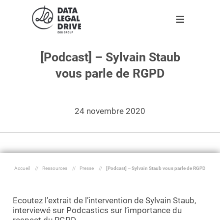
[Podcast] – Sylvain Staub
Logiciels
Logiciels
Clients
Partenaires
Ressources
Entreprise
vous parle de RGPD
Clients
RGPD
Nos 10 000 clients
Devenir partenaire
Agenda
A propos
Gratuit
Gratuit
Partenaires
Sapin II
Ils témoignent
Trouver un partenaire
Infographies
Notre équipe
Nouveau
24 novembre 2020
Ressources
Tarifs adaptés à votre entreprise
Livres blancs
Rejoignez-nous !
Blog
Espace presse
Entreprise
Dossier
Accueil
//
Ressources
//
Presse
//
[Podcast] – Sylvain Staub vous parle de RGPD
Outils
Ecoutez l’extrait de l’intervention de Sylvain Staub,
Fr
interviewé sur Podcastics sur l’importance du