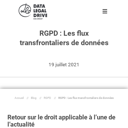
RGPD : Les flux
Logiciels
Logiciels
Clients
Partenaires
Ressources
Entreprise
transfrontaliers de données
Clients
RGPD
Nos 10 000 clients
Devenir partenaire
Agenda
A propos
Gratuit
Gratuit
Partenaires
Sapin II
Ils témoignent
Trouver un partenaire
Infographies
Notre équipe
Nouveau
19 juillet 2021
Ressources
Tarifs adaptés à votre entreprise
Livres blancs
Rejoignez-nous !
Blog
Espace presse
Entreprise
Dossier
Accueil
//
Blog
//
RGPD
//
RGPD : Les flux transfrontaliers de données
Outils
Retour sur le droit applicable à l’une de
Fr
l’actualité