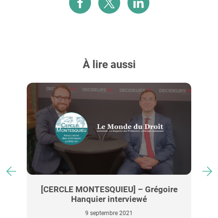
À lire aussi
os
[CERCLE MONTESQUIEU] – Grégoire
P
Hanquier interviewé
9 septembre 2021